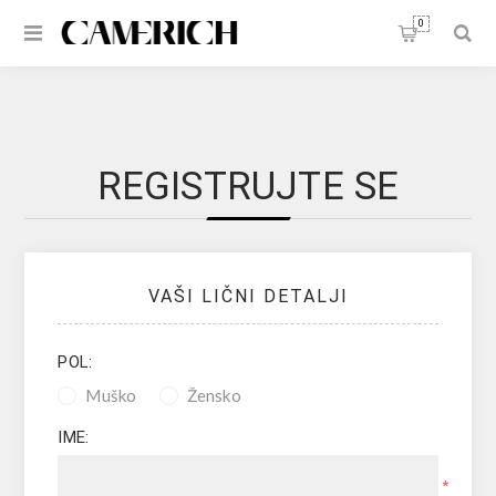
0
REGISTRUJTE SE
VAŠI LIČNI DETALJI
POL:
Muško
Žensko
IME:
*