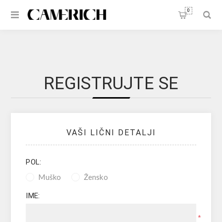
0
REGISTRUJTE SE
VAŠI LIČNI DETALJI
POL:
Muško
Žensko
IME:
*