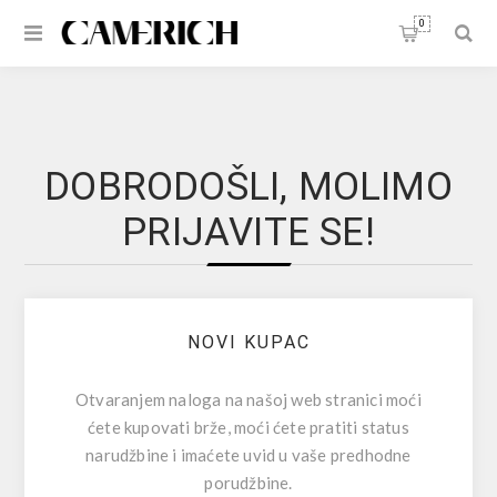
0
DOBRODOŠLI, MOLIMO
PRIJAVITE SE!
NOVI KUPAC
Otvaranjem naloga na našoj web stranici moći
ćete kupovati brže, moći ćete pratiti status
narudžbine i imaćete uvid u vaše predhodne
porudžbine.