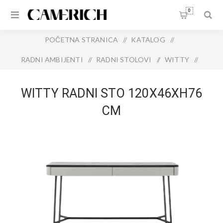
0
POČETNA STRANICA
/
KATALOG
/
RADNI AMBIJENTI
/
RADNI STOLOVI
/
WITTY
/
WITTY RADNI STO 120X46XH76 CM
WITTY RADNI STO 120X46XH76
CM