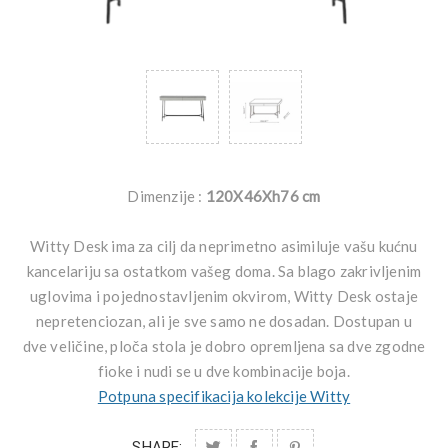
Dimenzije :
120X46Xh76 cm
Witty Desk ima za cilj da neprimetno asimiluje vašu kućnu
kancelariju sa ostatkom vašeg doma. Sa blago zakrivljenim
uglovima i pojednostavljenim okvirom, Witty Desk ostaje
nepretenciozan, ali je sve samo ne dosadan. Dostupan u
dve veličine, ploča stola je dobro opremljena sa dve zgodne
fioke i nudi se u dve kombinacije boja.
Potpuna specifikacija kolekcije Witty
SHARE: