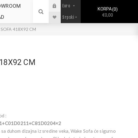
OWROOM
KORPA
0
€0,00
AD
SOFA 418X92 CM
18X92 CM
od :
1+C01D0211+C81D0204×2
a sa duhom dizajna iz sredine veka, Wake Sofa će sigurno