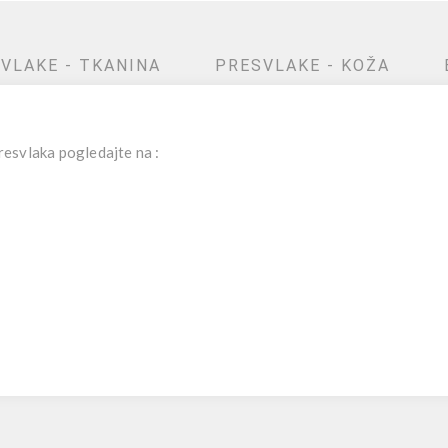
VLAKE - TKANINA
PRESVLAKE - KOŽA
esvlaka pogledajte na :