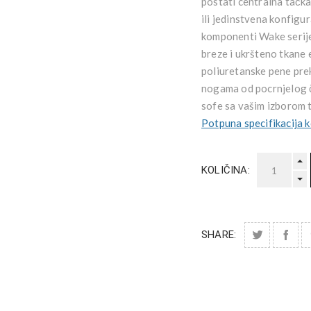
postati centralna tačk
ili jedinstvena konfigu
komponenti Wake serije
breze i ukršteno tkane 
poliuretanske pene pre
nogama od pocrnjelog če
sofe sa vašim izborom t
Potpuna specifikacija 
KOLIČINA:
SHARE: