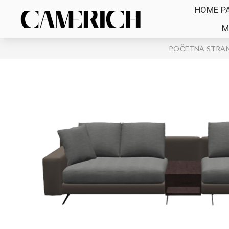
HOME P
M
POČETNA STRA