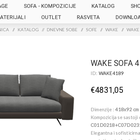
AGE
SOFA - KOMPOZICIJE
KATALOG
SH
ATERIJALI
OUTLET
RASVETA
DOWNLO
NICA
/
KATALOG
/
DNEVNE SOBE
/
SOFE
/
WAKE
/
WAKE 
WAKE SOFA 4
ID:
WAKE4189
€4831,05
Dimenzije :
418x92 cm
Kompozicija se sastoji 
C01D0218+C07D023
Elegantna i sofisticirn