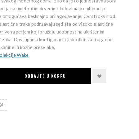
a svakog modernog doma. Bilo da je to jednostavna sofa
racija sa umetnutim drvenim stolovima, kombinacija
 omogućava beskrajno prilagođavanje. Čvrsti okvir od
elastične trake podržavaju sedišta od visoko elastične
krivena perjem koji pružaju udobnost na ukrštenim
lika. Dostupan u konfiguraciji jednolinijske i ugaone
kanine ili kožne presvlake.
kolekcije Wake
DODAJTE U KORPU