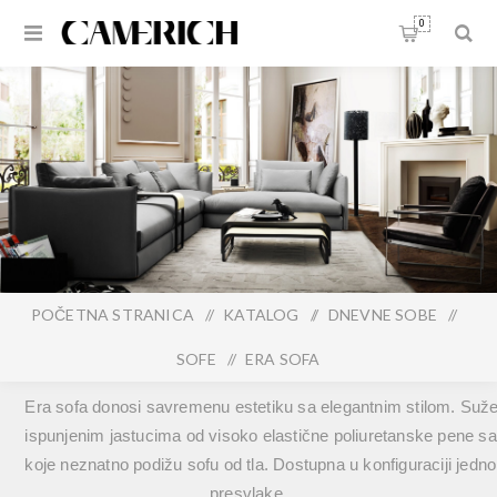
0
POČETNA STRANICA
/
KATALOG
/
DNEVNE SOBE
/
SOFE
/
ERA SOFA
Era sofa donosi savremenu estetiku sa elegantnim stilom. Suženi
ispunjenim jastucima od visoko elastične poliuretanske pene 
koje neznatno podižu sofu od tla. Dostupna u konfiguraciji jedno
presvlake.