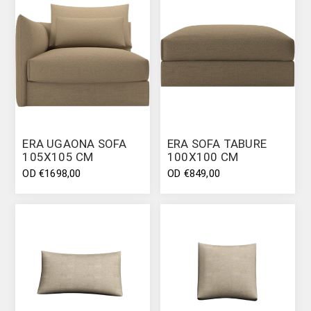
ERA UGAONA SOFA
ERA SOFA TABURE
105X105 CM
100X100 CM
OD €1698,00
OD €849,00