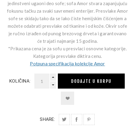
jedinstveni ugaoni deo sofe; sofa Amor stvara zapanjujuću
fokusnu tačku za svaki savremeni enterijer. Presvlake Amor
sofe se skidaju tako da se lako čiste hemijskim čišćenjem a
možete odabrati presvlake od tkanine i od kože. Okvir sofe
je ručno izrađen od punog brezovog drveta i garantovano
će trajati najmanje 15 godina.
*Prikazana cena je za sofu u presvlaci osnovne kategorije.
Kategorija presvlake diktira cenu.
Potpuna specifikacija kolekcije Amor
DODAJTE U KORPU
KOLIČINA:
SHARE: