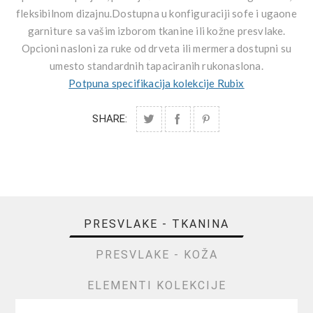
fleksibilnom dizajnu.Dostupna u konfiguraciji sofe i ugaone
garniture sa vašim izborom tkanine ili kožne presvlake.
Opcioni nasloni za ruke od drveta ili mermera dostupni su
umesto standardnih tapaciranih rukonaslona.
Potpuna specifikacija kolekcije Rubix
SHARE:
PRESVLAKE - TKANINA
PRESVLAKE - KOŽA
ELEMENTI KOLEKCIJE