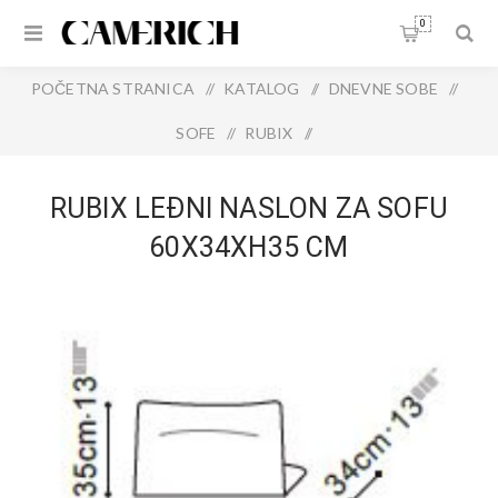
0
POČETNA STRANICA
/
KATALOG
/
DNEVNE SOBE
/
SOFE
/
RUBIX
/
RUBIX LEĐNI NASLON ZA SOFU 60X34XH35 CM
RUBIX LEĐNI NASLON ZA SOFU
60X34XH35 CM