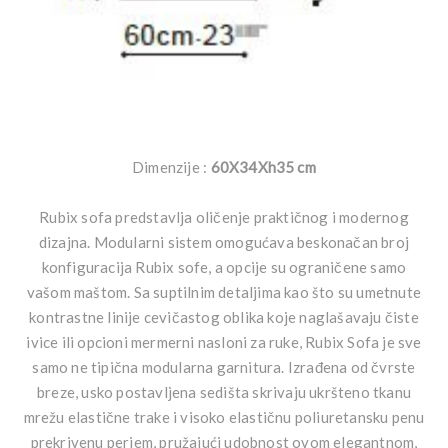
Dimenzije :
60X34Xh35 cm
Rubix sofa predstavlja oličenje praktičnog i modernog
dizajna. Modularni sistem omogućava beskonačan broj
konfiguracija Rubix sofe, a opcije su ograničene samo
vašom maštom. Sa suptilnim detaljima kao što su umetnute
kontrastne linije cevičastog oblika koje naglašavaju čiste
ivice ili opcioni mermerni nasloni za ruke, Rubix Sofa je sve
samo ne tipična modularna garnitura. Izrađena od čvrste
breze, usko postavljena sedišta skrivaju ukršteno tkanu
mrežu elastične trake i visoko elastičnu poliuretansku penu
prekrivenu perjem, pružajući udobnost ovom elegantnom,