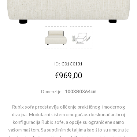
ID:
C01C0131
€969,00
Dimenzije :
100X80X64cm
Rubix sofa predstavlja oličenje praktičnog i modernog
dizajna. Modularni sistem omogućava beskonačan broj
konfiguracija Rubix sofe, a opcije su ograničene samo
vašom maštom. Sa suptilnim detaljima kao što su umetnute