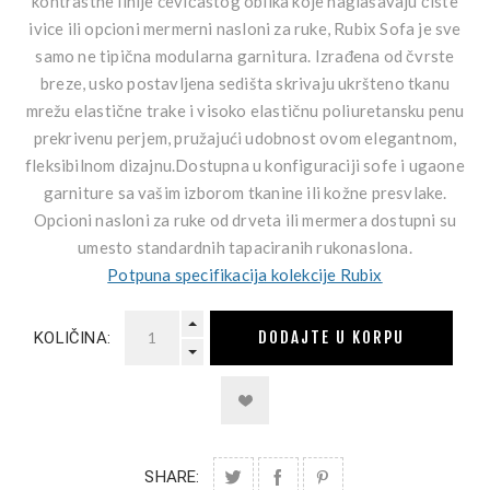
kontrastne linije cevičastog oblika koje naglašavaju čiste
ivice ili opcioni mermerni nasloni za ruke, Rubix Sofa je sve
samo ne tipična modularna garnitura. Izrađena od čvrste
breze, usko postavljena sedišta skrivaju ukršteno tkanu
mrežu elastične trake i visoko elastičnu poliuretansku penu
prekrivenu perjem, pružajući udobnost ovom elegantnom,
fleksibilnom dizajnu.Dostupna u konfiguraciji sofe i ugaone
garniture sa vašim izborom tkanine ili kožne presvlake.
Opcioni nasloni za ruke od drveta ili mermera dostupni su
umesto standardnih tapaciranih rukonaslona.
Potpuna specifikacija kolekcije Rubix
DODAJTE U KORPU
KOLIČINA:
SHARE: