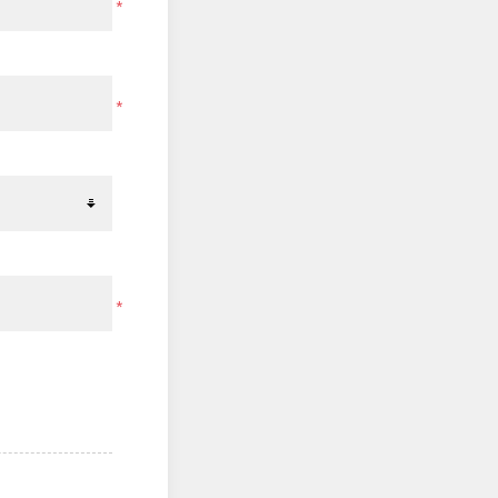
*
*
*