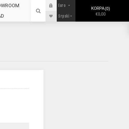
OWROOM
KORPA
0
€0,00
AD