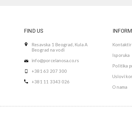
FIND US
INFORM
Resavska 1 Beograd, Kula A
Kontaktir
Beograd na vodi
Isporuka
info@porcelanosa.co.rs
Politika p
+381 63 207 300
Uslovi ko
+381 11 3343 026
O nama