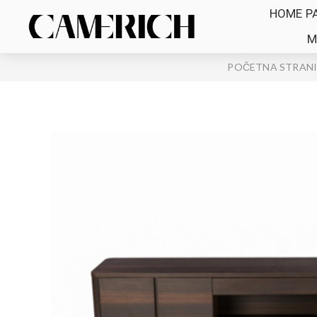
HOME P
M
POČETNA STRAN