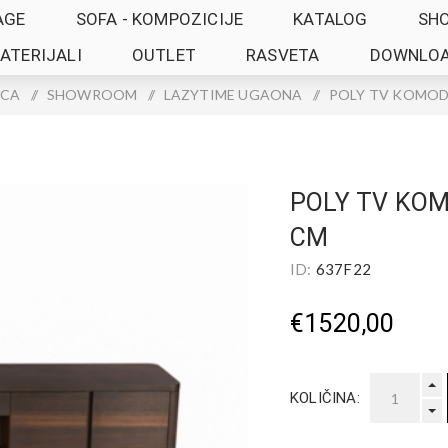
AGE
SOFA - KOMPOZICIJE
KATALOG
SH
ATERIJALI
OUTLET
RASVETA
DOWNLO
ICA
/
SHOWROOM
/
LAZYTIME UGAONA
/
POLY TV KOMOD
POLY TV KO
CM
ID:
637F22
€1520,00
KOLIČINA: