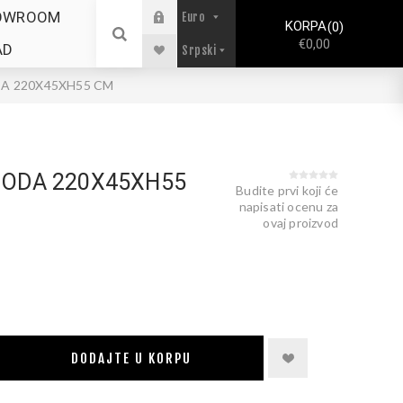
OWROOM
KORPA
0
€0,00
AD
A 220X45XH55 CM
MODA 220X45XH55
Budite prvi koji će
napisati ocenu za
ovaj proizvod
DODAJTE U KORPU