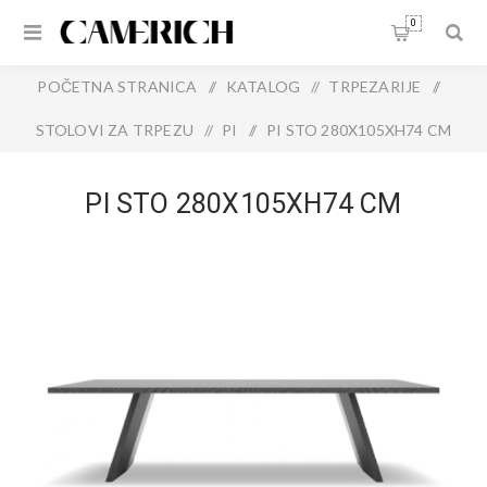
0
POČETNA STRANICA
/
KATALOG
/
TRPEZARIJE
/
STOLOVI ZA TRPEZU
/
PI
/
PI STO 280X105XH74 CM
PI STO 280X105XH74 CM