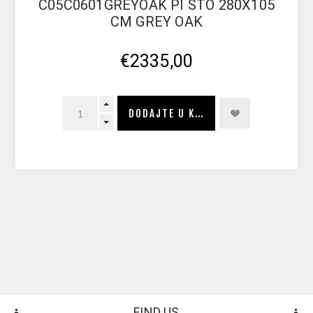
C05C0601GREYOAK PI STO 280X105
CM GREY OAK
€2335,00
DODAJTE U KORPU
FIND US