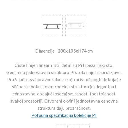
Dimenzije :
280x105xH74 cm
Čiste linije i linearni stil definišu Pi trpezarijski sto.
Genijalno jednostavna struktura Pi stola daje hrabru izjavu.
Pružajući nezaboravnu siluetu koja privlači poglede koja je
slična simbolu π, ova trodelna struktura je elegantna i
jednostavna, dodajući osećaj smirenosti i postojanosti
svakoj prostoriji. Otvoreni okvir i jednostavna osnovna
struktura daju prozračnost.
Potpuna specifikacija kolekcije PI