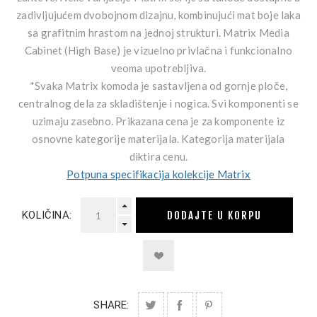
zadivljujućem dvobojnom dizajnu, kombinujući mat boje laka
sa grafitnim hrastom na jednoj strukturi. Matrix Media
Cabinet (High Base) je vizuelno privlačna i funkcionalno
veoma upotrebljiva.
*Svaka Matrix komoda je sastavljena od gornje ploče,
centralnog dela za skladištenje i nogica. Svi komponenti se
uzimaju zasebno. Prikazana cena je za komponente iz
osnovne kategorije materijala. Kategorija materijala
diktira cenu.
Potpuna specifikacija kolekcije Matrix
DODAJTE U KORPU
KOLIČINA:
SHARE: