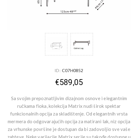
ID:
C07H0852
€589,05
Sa svojim prepoznatljivim dizajnom osnove i elegantnim
ručkama fioka, kolekcija Matrix nudi širok spektar
funkcionalnih opcija za skladištenje. Od elegantnih vrsta
mermera do odgovarajućih opcija za matirani lak, niz opcija
za vrhunske površine je dostupan da bi zadovoljio sve vaše
zahteve. Neke varijacije Matrix serije su takođe dostupne u