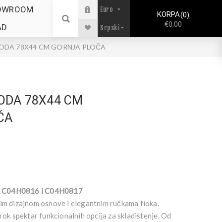
OWROOM
KORPA
0
€0,00
AD
ODA 78X44 CM GORNJA PLOČA
ODA 78X44 CM
ČA
, C04H0816 i C04H0817
vim dizajnom osnove i elegantnim ručkama fioka,
irok spektar funkcionalnih opcija za skladištenje. Od