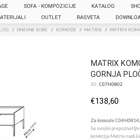
AGE
SOFA - KOMPOZICIJE
KATALOG
SH
ATERIJALI
OUTLET
RASVETA
DOWNLO
LOG
/
DNEVNE SOBE
/
KOMODE
/
MATRIX
/
MATRIX KOM
MATRIX KOM
GORNJA PLO
ID:
C07H0802
€138,60
Za komode C04H0814
Sa svojim prepoznatlji
kolekcija Matrix nudi š