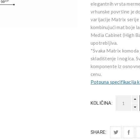
elegantnih vrsta mermer
vrhunske površine je d
varijacije Matrix serij
kombinujući mat boje l
Media Cabinet (High Ba
upotrebljiva.
*Svaka Matrix komoda j
skladištenje i nogica. 
komponente iz osnovne k
cenu.
Potpuna specifikacija k
KOLIČINA:
SHARE: