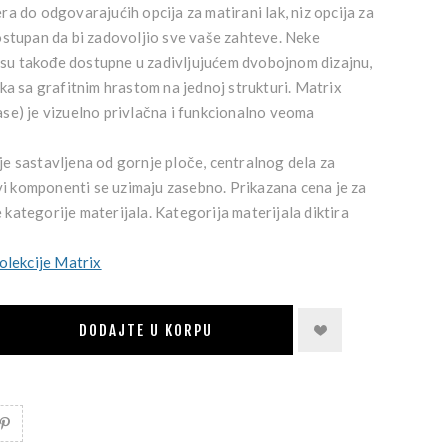
a do odgovarajućih opcija za matirani lak, niz opcija za
ostupan da bi zadovoljio sve vaše zahteve. Neke
e su takođe dostupne u zadivljujućem dvobojnom dizajnu,
aka sa grafitnim hrastom na jednoj strukturi. Matrix
se) je vizuelno privlačna i funkcionalno veoma
e sastavljena od gornje ploče, centralnog dela za
Svi komponenti se uzimaju zasebno. Prikazana cena je za
ategorije materijala. Kategorija materijala diktira
olekcije Matrix
DODAJTE U KORPU