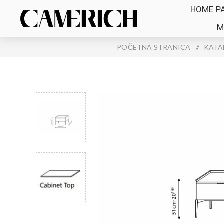
HOME P
M
POČETNA STRANICA
/
KATA