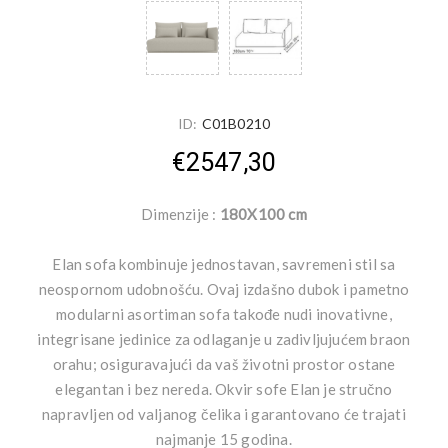
ID:
C01B0210
€2547,30
Dimenzije :
180X100 cm
Elan sofa kombinuje jednostavan, savremeni stil sa
neospornom udobnošću. Ovaj izdašno dubok i pametno
modularni asortiman sofa takođe nudi inovativne,
integrisane jedinice za odlaganje u zadivljujućem braon
orahu; osiguravajući da vaš životni prostor ostane
elegantan i bez nereda. Okvir sofe Elan je stručno
napravljen od valjanog čelika i garantovano će trajati
najmanje 15 godina.