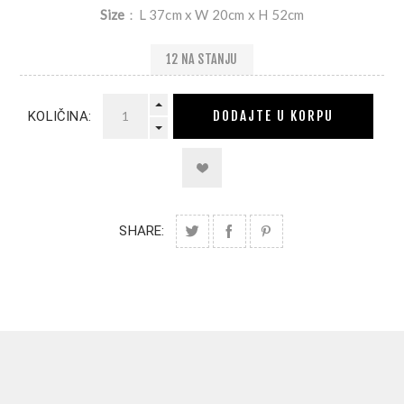
Size
：L 37cm x W 20cm x H 52cm
12 NA STANJU
DODAJTE U KORPU
KOLIČINA:
SHARE: