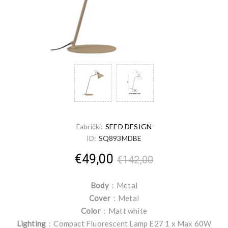
Fabrički:
SEED DESIGN
ID:
SQ893MDBE
€49,00
€142,00
Body
：Metal
Cover
：Metal
Color
：Matt white
Lighting
：Compact Fluorescent Lamp E27 1 x Max 60W