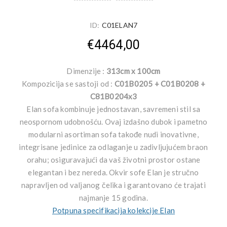
ID:
C01ELAN7
€4464,00
Dimenzije :
313cm x 100cm
Kompozicija se sastoji od :
C01B0205 + C01B0208 +
C81B0204x3
Elan sofa kombinuje jednostavan, savremeni stil sa
neospornom udobnošću. Ovaj izdašno dubok i pametno
modularni asortiman sofa takođe nudi inovativne,
integrisane jedinice za odlaganje u zadivljujućem braon
orahu; osiguravajući da vaš životni prostor ostane
elegantan i bez nereda. Okvir sofe Elan je stručno
napravljen od valjanog čelika i garantovano će trajati
najmanje 15 godina.
Potpuna specifikacija kolekcije Elan