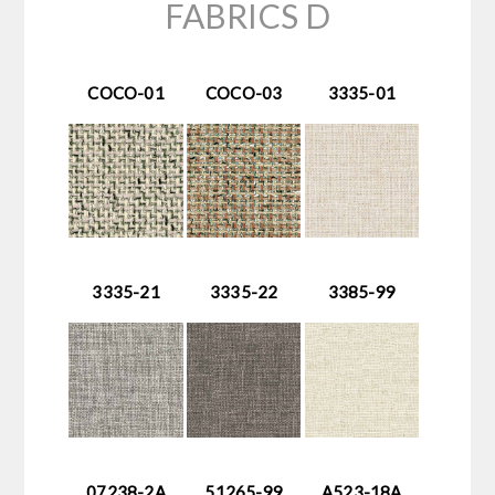
FABRICS D
COCO-01
COCO-03
3335-01
3335-21
3335-22
3385-99
07238-2A
51265-99
A523-18A