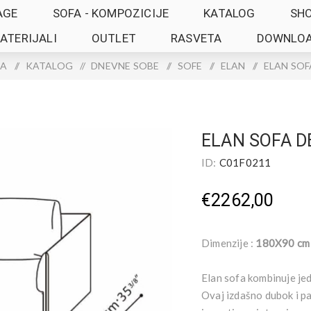
AGE
SOFA - KOMPOZICIJE
KATALOG
SH
ATERIJALI
OUTLET
RASVETA
DOWNLO
CA
/
KATALOG
/
DNEVNE SOBE
/
SOFE
/
ELAN
/
ELAN SOF
ELAN SOFA D
ID:
C01F0211
€2262,00
Dimenzije :
180X90 cm
Elan sofa kombinuje je
Ovaj izdašno dubok i p