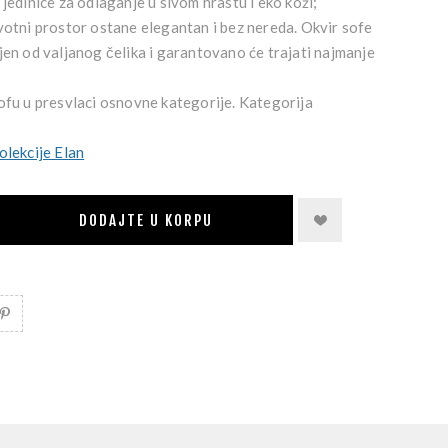
 jedinice za odlaganje u sivom hrastu i eko koži;
ivotni prostor ostane elegantan i bez nereda. Okvir sofe
jen od valjanog čelika i garantovano će trajati najmanje
ofu u presvlaci osnovne kategorije. Kategorija
olekcije Elan
DODAJTE U KORPU