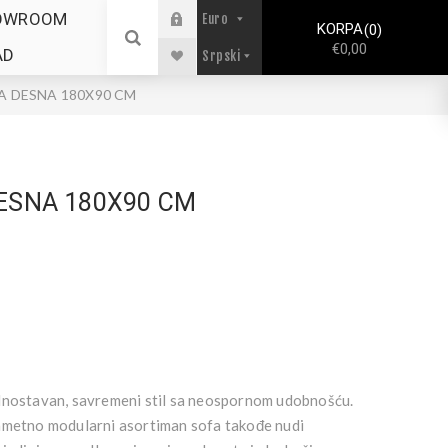
OWROOM
KORPA
0
€0,00
AD
A DESNA 180X90 CM
ESNA 180X90 CM
dnostavan, savremeni stil sa neospornom udobnošću.
ametno modularni asortiman sofa takođe nudi