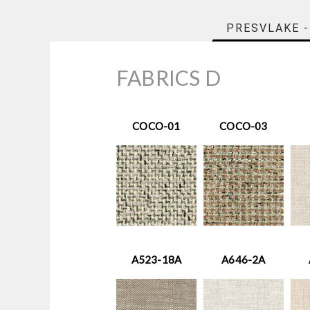
PRESVLAKE -
FABRICS D
COCO-01
COCO-03
A523-18A
A646-2A