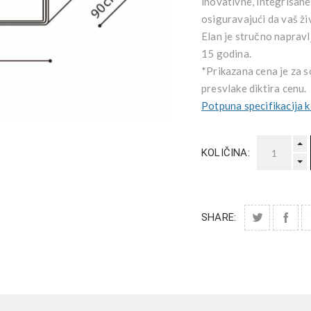
inovativne, integrisane
osiguravajući da vaš ž
Elan je stručno napravl
15 godina.
*Prikazana cena je za s
presvlake diktira cenu.
Potpuna specifikacija k
KOLIČINA:
SHARE: