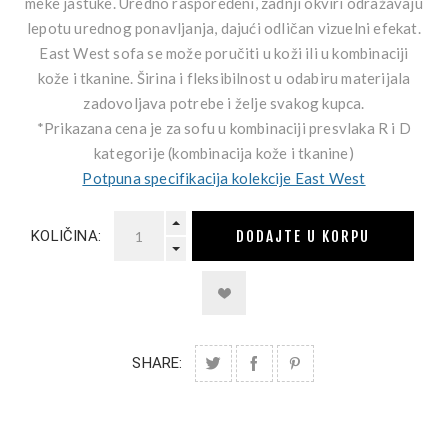
meke jastuke. Uredno raspoređeni, zadnji okviri odražavaju
lepotu urednog ponavljanja, dajući odličan vizuelni efekat.
East West sofa se može poručiti u koži ili u kombinaciji
kože i tkanine. Širina i fleksibilnost u odabiru materijala
zadovoljava potrebe i želje svakog kupca.
*Prikazana cena je za sofu u kombinaciji presvlaka R i D
kategorije (kombinacija kože i tkanine)
Potpuna specifikacija kolekcije East West
DODAJTE U KORPU
KOLIČINA:
SHARE: