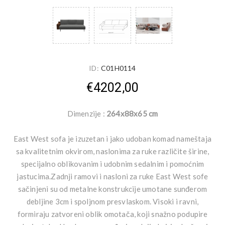
ID:
C01H0114
€4202,00
Dimenzije :
264x88x65 cm
East West sofa je izuzetan i jako udoban komad nameštaja
sa kvalitetnim okvirom, naslonima za ruke različite širine,
specijalno oblikovanim i udobnim sedalnim i pomoćnim
jastucima.Zadnji ramovi i nasloni za ruke East West sofe
sačinjeni su od metalne konstrukcije umotane sunđerom
debljine 3cm i spoljnom presvlaskom. Visoki i ravni,
formiraju zatvoreni oblik omotača, koji snažno podupire