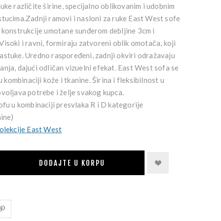
uke različite širine, specijalno oblikovanim i udobnim
stucima.Zadnji ramovi i nasloni za ruke East West sofe
e konstrukcije umotane sunđerom debljine 3cm i
isoki i ravni, formiraju zatvoreni oblik omotača, koji
astuke. Uredno raspoređeni, zadnji okviri odražavaju
nja, dajući odličan vizuelni efekat. East West sofa se
u kombinaciji kože i tkanine. Širina i fleksibilnost u
voljava potrebe i želje svakog kupca.
ofu u kombinaciji presvlaka R i D kategorije
nine)
kolekcije East West
DODAJTE U KORPU