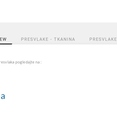
IEW
PRESVLAKE - TKANINA
PRESVLAKE
esvlaka pogledajte na :
ja