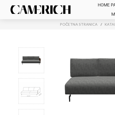
HOME P
M
POČETNA STRANICA
/
KATA