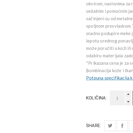
okvirom, naslonima za r
sedalnim i pomoćnim ja
sačinjeni su od metaln
spoljnom presvlaskom. V
snažno podupire meke j
lepotu urednog ponavlja
može poručiti u koži ili 
odabiru materijala zado
*Prikazana cena je za s
(kombinacija kože i tka
Potpuna specifikacija 
KOLIČINA:
SHARE: