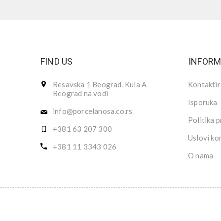
FIND US
INFORM
Resavska 1 Beograd, Kula A
Kontaktir
Beograd na vodi
Isporuka
info@porcelanosa.co.rs
Politika p
+381 63 207 300
Uslovi ko
+381 11 3343 026
O nama