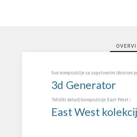
OVERV
Sve kompozicije sa sopstvenim izborom pr
3d Generator
Tehički detalji kompozicije East West :
East West kolekci