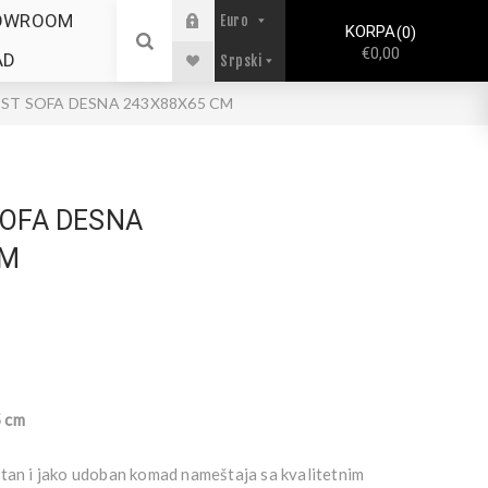
OWROOM
KORPA
0
€0,00
AD
ST SOFA DESNA 243X88X65 CM
SOFA DESNA
CM
 cm
etan i jako udoban komad nameštaja sa kvalitetnim