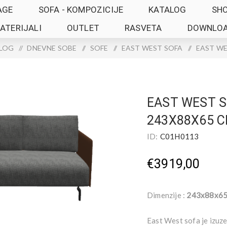
AGE
SOFA - KOMPOZICIJE
KATALOG
SH
ATERIJALI
OUTLET
RASVETA
DOWNLO
LOG
/
DNEVNE SOBE
/
SOFE
/
EAST WEST SOFA
/
EAST WE
EAST WEST 
243X88X65 
ID:
C01H0113
€3919,00
Dimenzije :
243x88x65
East West sofa je izuz