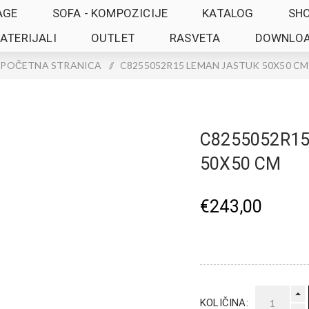
AGE
SOFA - KOMPOZICIJE
KATALOG
SH
ATERIJALI
OUTLET
RASVETA
DOWNLO
POČETNA STRANICA
/
C8255052R15 LEMAN JASTUK 50X50 CM
C8255052R1
50X50 CM
€243,00
KOLIČINA: