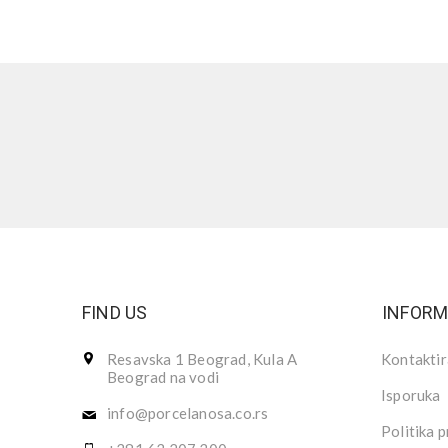
FIND US
INFORM
Resavska 1 Beograd, Kula A
Kontaktir
Beograd na vodi
Isporuka
info@porcelanosa.co.rs
Politika p