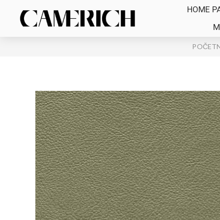
HOME P
M
POČETN