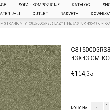
AGE
SOFA - KOMPOZICIJE
KATALOG
SH
ATERIJALI
OUTLET
RASVETA
DOWNLO
A STRANICA
/
C8150005RS31 LAZYTIME JASTUK 43X43 CM KO
C8150005RS3
43X43 CM KO
€154,35
KOLIČINA: