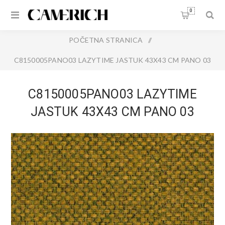
0
POČETNA STRANICA
/
C8150005PANO03 LAZYTIME JASTUK 43X43 CM PANO 03
C8150005PANO03 LAZYTIME
JASTUK 43X43 CM PANO 03