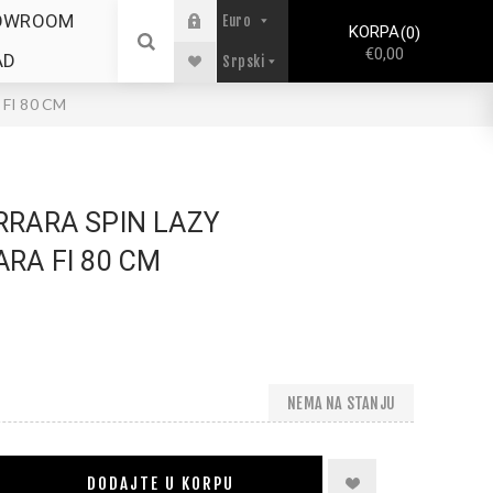
OWROOM
KORPA
0
€0,00
AD
FI 80 CM
RARA SPIN LAZY
RA FI 80 CM
NEMA NA STANJU
DODAJTE U KORPU