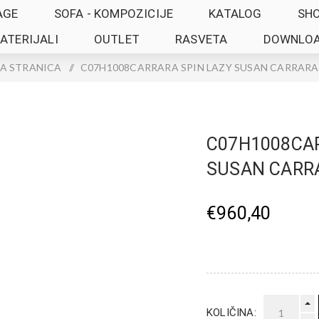
AGE
SOFA - KOMPOZICIJE
KATALOG
SH
ATERIJALI
OUTLET
RASVETA
DOWNLO
A STRANICA
/
C07H1008CARRARA SPIN LAZY SUSAN CARRARA 
C07H1008CAR
SUSAN CARRA
€960,40
KOLIČINA: