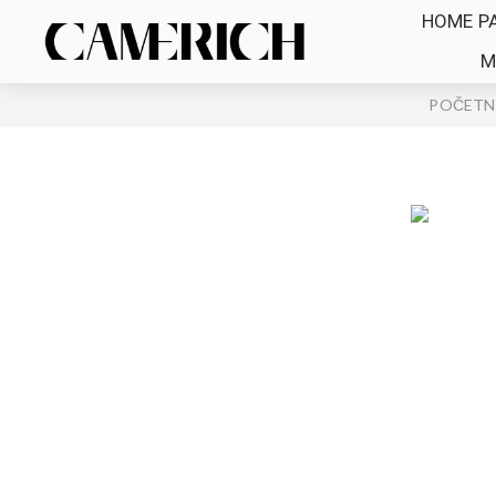
HOME P
M
POČETN