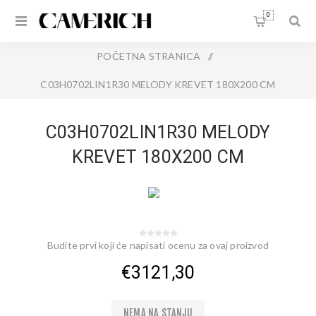
0
POČETNA STRANICA
/
C03H0702LIN1R30 MELODY KREVET 180X200 CM
LINEAR01/RS30
C03H0702LIN1R30 MELODY
KREVET 180X200 CM
LINEAR01/RS30
Budite prvi koji će napisati ocenu za ovaj proizvod
€3121,30
NEMA NA STANJU