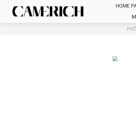
HOME P
M
POČ