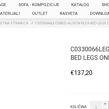
AGE
SOFA - KOMPOZICIJE
KATALOG
SH
ATERIJALI
OUTLET
RASVETA
DOWNLO
ETNA STRANICA
/
C0330066LEGSBED ALISON PLUS BED LEGS 
C0330066LEG
BED LEGS ON
€137,20
KOLIČINA: