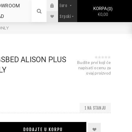
OWROOM
KORPA
0
€0,00
AD
ONLY
SBED ALISON PLUS
Budite prvi koji će
napisati ocenu za
LY
ovaj proizvod
1 NA STANJU
DODAJTE U KORPU