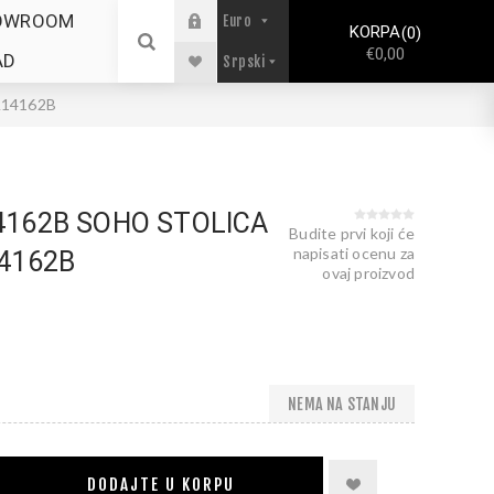
OWROOM
KORPA
0
€0,00
AD
A14162B
162B SOHO STOLICA
Budite prvi koji će
napisati ocenu za
4162B
ovaj proizvod
NEMA NA STANJU
DODAJTE U KORPU