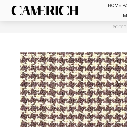
HOME P
M
POČET