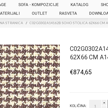
AGE
SOFA - KOMPOZICIJE
KATALOG
SH
ATERIJALI
OUTLET
RASVETA
DOWNLO
NA STRANICA
/
C02G0302A14162B SOHO STOLICA 62X66 CM 
C02G0302A14
62X66 CM A1
€874,65
KOLIČINA: