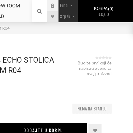
OWROOM
KORPA
0
€0,00
AD
 R04
 ECHO STOLICA
Budite prvi koji će
napisati ocenu za
M R04
ovaj proizvod
NEMA NA STANJU
DODAJTE U KORPU