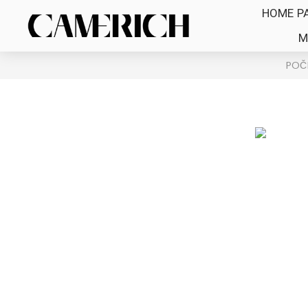
HOME P
M
POČ