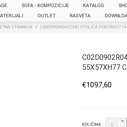
AGE
SOFA - KOMPOZICIJE
KATALOG
SH
ATERIJALI
OUTLET
RASVETA
DOWNLO
ETNA STRANICA
/
C02D0902R04 ECHO STOLICA 55X57XH77 CM
C02D0902R04
55X57XH77 C
€1097,60
KOLIČINA: