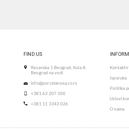
FIND US
INFORM
Resavska 1 Beograd, Kula A
Kontaktir
Beograd na vodi
Isporuka
info@porcelanosa.co.rs
Politika p
+381 63 207 300
Uslovi ko
+381 11 3343 026
O nama