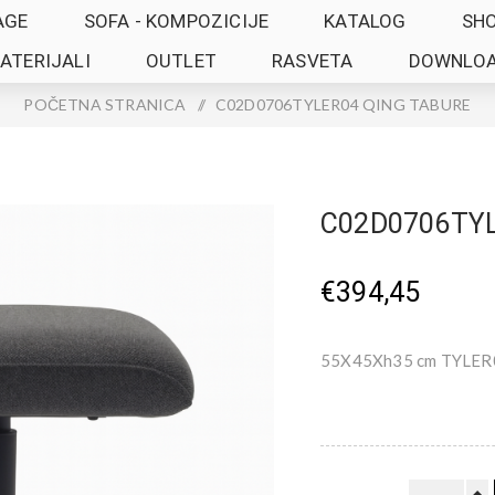
AGE
SOFA - KOMPOZICIJE
KATALOG
SH
ATERIJALI
OUTLET
RASVETA
DOWNLO
POČETNA STRANICA
/
C02D0706TYLER04 QING TABURE
C02D0706TYL
€394,45
55X45Xh35 cm TYLER