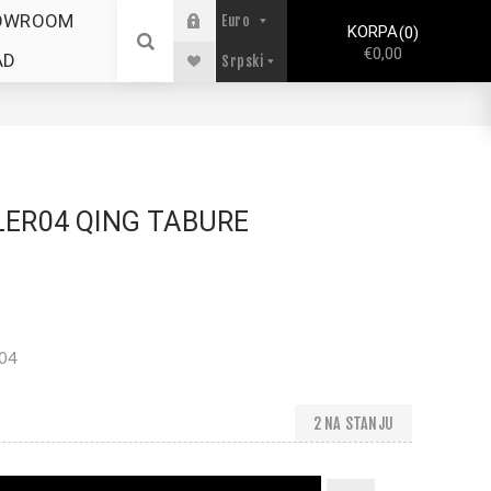
OWROOM
KORPA
0
€0,00
AD
ER04 QING TABURE
04
2 NA STANJU