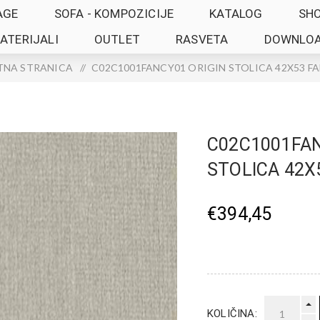
AGE
SOFA - KOMPOZICIJE
KATALOG
SH
ATERIJALI
OUTLET
RASVETA
DOWNLO
TNA STRANICA
/
C02C1001FANCY01 ORIGIN STOLICA 42X53 F
C02C1001FAN
STOLICA 42X
€394,45
KOLIČINA: