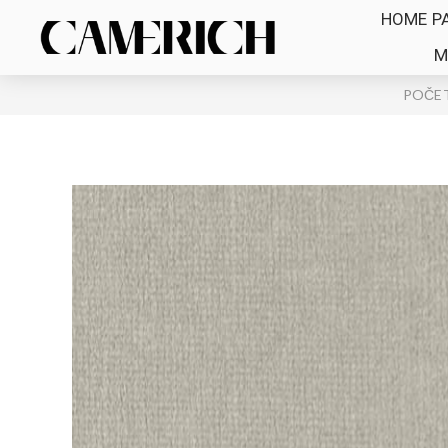
HOME P
M
POČE