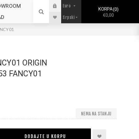
OWROOM
KORPA
0
€0,00
AD
ANCY01
CY01 ORIGIN
53 FANCY01
NEMA NA STANJU
DODAJTE U KORPU