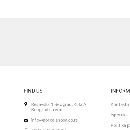
FIND US
INFORM
Resavska 1 Beograd, Kula A
Kontaktir
Beograd na vodi
Isporuka
info@porcelanosa.co.rs
Politika p