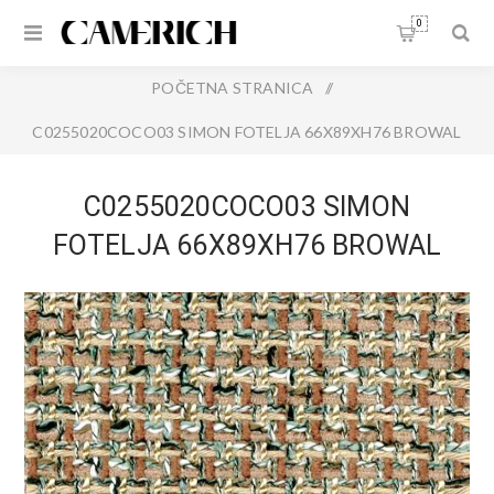
0
POČETNA STRANICA
/
C0255020COCO03 SIMON FOTELJA 66X89XH76 BROWAL
COCO03
C0255020COCO03 SIMON
FOTELJA 66X89XH76 BROWAL
COCO03