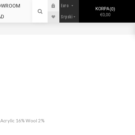
OWROOM
KORPA
0
€0,00
AD
 Acrylic 16% Wool 2%