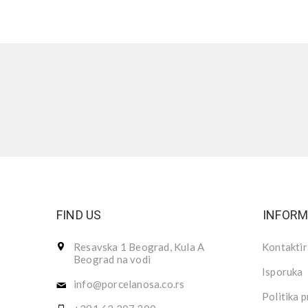
FIND US
INFORM
Resavska 1 Beograd, Kula A
Kontaktir
Beograd na vodi
Isporuka
info@porcelanosa.co.rs
Politika p