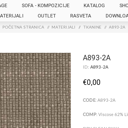
AGE
SOFA - KOMPOZICIJE
KATALOG
SH
ATERIJALI
OUTLET
RASVETA
DOWNLO
POČETNA STRANICA
/
MATERIJALI
/
TKANINE
/
A893-2A
A893-2A
ID:
A893-2A
€0,00
CODE
: A893-2A
COMP
: Viscose 62% L