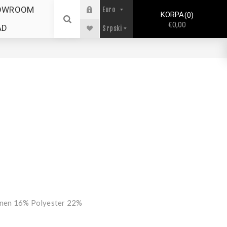
OWROOM
KORPA
0
€0,00
AD
inen 16% Polyester 22%