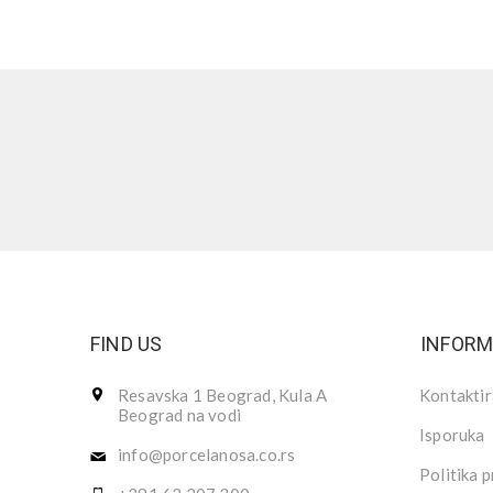
FIND US
INFORM
Resavska 1 Beograd, Kula A
Kontaktir
Beograd na vodi
Isporuka
info@porcelanosa.co.rs
Politika p